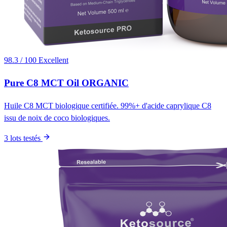
98.3 / 100
Excellent
Pure C8 MCT Oil ORGANIC
Huile C8 MCT biologique certifiée. 99%+ d'acide caprylique C8
issu de noix de coco biologiques.
3 lots testés