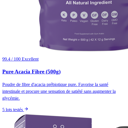
99.4 / 100
Excellent
Pure Acacia Fibre (500g)
Poudre de fibre d'acacia prébiotique pure. Favorise la santé
intestinale et procure une sensation de satiété sans augmenter la
glycémie.
5 lots testés