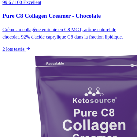
99.6 / 100
Excellent
Pure C8 Collagen Creamer - Chocolate
Crème au collagène enrichie en C8 MCT, arôme naturel de
chocolat. 92% d'acide caprylique C8 dans la fraction lipidique.
2 lots testés