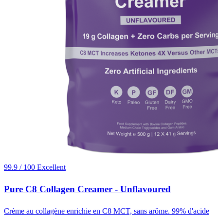
99.9 / 100
Excellent
Pure C8 Collagen Creamer - Unflavoured
Crème au collagène enrichie en C8 MCT, sans arôme. 99% d'acide