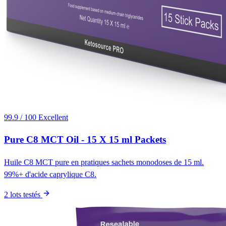
99.9 / 100
Excellent
Pure C8 MCT Oil - 15 X 15 ml Packets
Huile C8 MCT pure en pratiques sachets monodoses de 15 ml.
99%+ d'acide caprylique C8.
2 lots testés