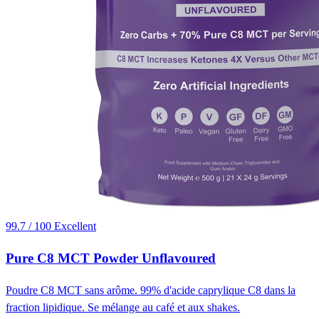
99.7 / 100
Excellent
Pure C8 MCT Powder Unflavoured
Poudre C8 MCT sans arôme. 99% d'acide caprylique C8 dans la
fraction lipidique. Se mélange au café et aux shakes.