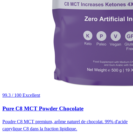
99.3 / 100
Excellent
Pure C8 MCT Powder Chocolate
Poudre C8 MCT premium, arôme naturel de chocolat. 99% d'acide
caprylique C8 dans la fraction lipidique.