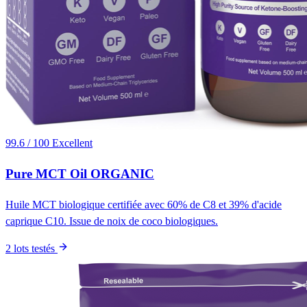
99.6 / 100
Excellent
Pure MCT Oil ORGANIC
Huile MCT biologique certifiée avec 60% de C8 et 39% d'acide
caprique C10. Issue de noix de coco biologiques.
2 lots testés