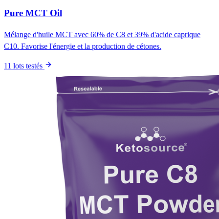
Pure MCT Oil
Mélange d'huile MCT avec 60% de C8 et 39% d'acide caprique
C10. Favorise l'énergie et la production de cétones.
11 lots testés